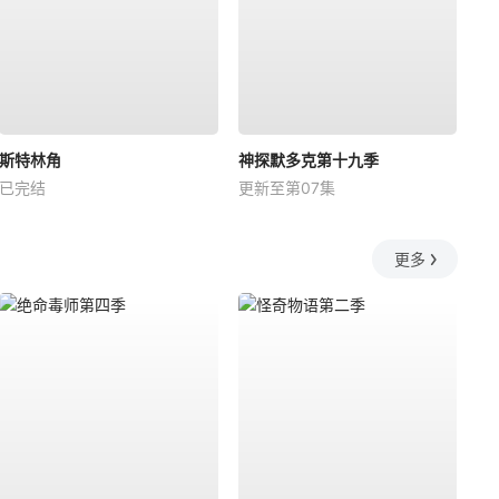
斯特林角
神探默多克第十九季
已完结
更新至第07集
更多