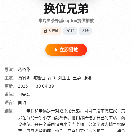
换位兄弟
本片由茶杯狐cupfox提供播放
大陆剧
2012
大陆
立即播放
导演：
蒋绍华
主演：
黄宥明
陈逸恒
薛飞
刘金山
王静
张琳
更新：
2025-11-30 04:39
备注：
已完结
语言：
国语
剧情：
辛遥和辛远是一对双胞胎兄弟，哥哥在股市做庄家，弟
弟在海岛一所小学当副校长。他们都厌倦了自己的生活，商
议换位。哥哥辛遥回镇海小学当老师，弟弟辛远去城里炒股
票。哥哥遥控指挥，炒作一只名叫天堂岛的股票。 换位