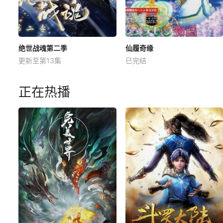
绝世战魂第二季
仙履奇缘
更新至第13集
已完结
正在热播