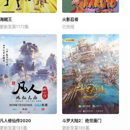
海贼王
火影忍者
更新至第1172集
已完结
凡人修仙传2020
斗罗大陆2：绝世唐门
更新至第185集
更新至第165集