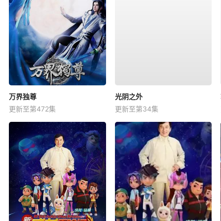
万界独尊
光阴之外
更新至第472集
更新至第34集