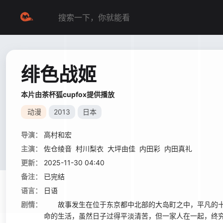
绯色战姬
本片由茶杯狐cupfox提供播放
动漫
2013
日本
导演：
高村和宏
主演：
佐仓绫音
村川梨衣
大坪由佳
内田彩
内田真礼
更新：
2025-11-30 04:40
备注：
已完结
语言：
日语
剧情：
故事发生在位于东京都中北部的大岛町之中，平凡的十四
命的生活，虽然日子过得平淡清苦，但一家人在一起，终究