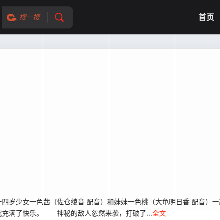
首页
搜一搜
岁少女一色茜（佐仓绫音 配音）和妹妹一色桃（大龟明日香 配音）一
充满了快乐。 神秘的敌人忽然来袭，打破了...
全文