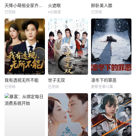
天降小萌祖全家齐齐宠
火遮眼
醉卧美人膝
已完结
HD国语
已完结
我有透视无所不能
世子无双
凛冬下的罪恶
已完结
已完结
更新至第12集