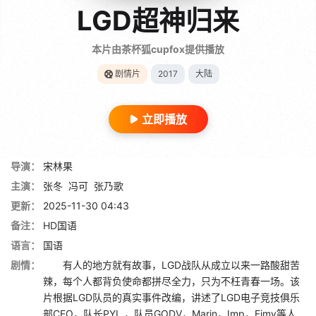
LGD超神归来
本片由茶杯狐cupfox提供播放
剧情片
2017
大陆
立即播放
导演：
宋林果
主演：
张冬
冯可
张乃歌
更新：
2025-11-30 04:43
备注：
HD国语
语言：
国语
剧情：
有人的地方就有故事，LGD战队从成立以来一路酸甜苦
辣，每个人都背负使命都拼尽全力，只为不枉青春一场。该
片根据LGD队员的真实事件改编，讲述了LGD电子竞技俱乐
部CEO，队长PYL ，队员GODV，Marin，Imp，Eimy等人