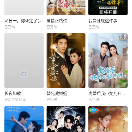
龙日一，你死定了(短剧)
爱情正路过
我当卧底这件事
已完结
已完结
已完结
长夜如歌
替兄藏娇娥
离婚后我带女儿开启新人生
更新至第18集
已完结
已完结