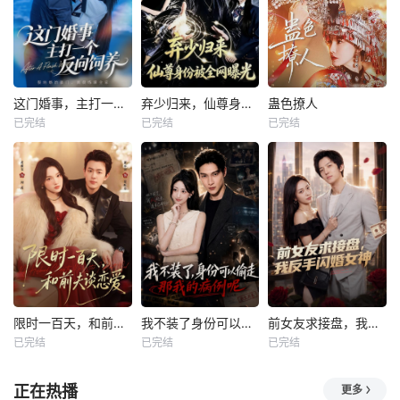
这门婚事，主打一个反向饲养
弃少归来，仙尊身份被全网曝光
蛊色撩人
已完结
已完结
已完结
限时一百天，和前夫谈恋爱
我不装了身份可以偷走那我的病例呢
前女友求接盘，我反手闪婚女神
已完结
已完结
已完结
正在热播
更多