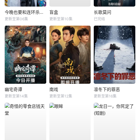
今晚也要和连环杀手约会
盲盒
长歌莫问
更新至第06集
更新至第10集
已完结
幽宅奇谭
南戏
凛冬下的罪恶
更新至第14集
更新至第12集
更新至第16集