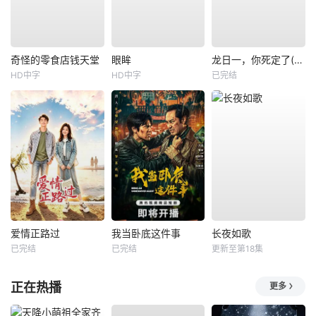
奇怪的零食店钱天堂
眼眸
龙日一，你死定了(短剧)
HD中字
HD中字
已完结
爱情正路过
我当卧底这件事
长夜如歌
已完结
已完结
更新至第18集
正在热播
更多