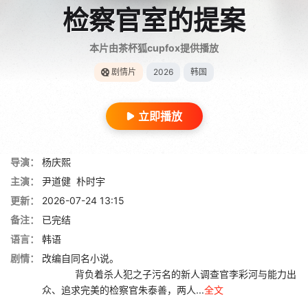
检察官室的提案
本片由茶杯狐cupfox提供播放
剧情片
2026
韩国
立即播放
导演：
杨庆熙
主演：
尹道健
朴时宇
更新：
2026-07-24 13:15
备注：
已完结
语言：
韩语
剧情：
改编自同名小说。
背负着杀人犯之子污名的新人调查官李彩河与能力出
众、追求完美的检察官朱泰善，两人...
全文