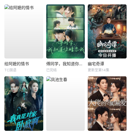
给阿嬷的情书
傅同学，我知道你暗恋我
幽宅奇谭
TC国语
已完结
更新至第14集