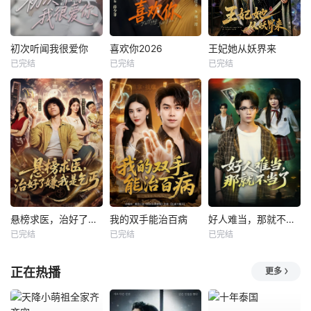
初次听闻我很爱你
喜欢你2026
王妃她从妖界来
已完结
已完结
已完结
悬榜求医，治好了嫌我是乞丐
我的双手能治百病
好人难当，那就不当了
已完结
已完结
已完结
正在热播
更多