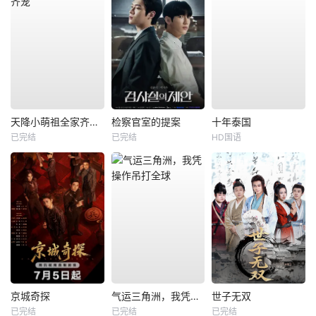
天降小萌祖全家齐齐宠
检察官室的提案
十年泰国
已完结
已完结
HD国语
京城奇探
气运三角洲，我凭操作吊打全球
世子无双
已完结
已完结
已完结