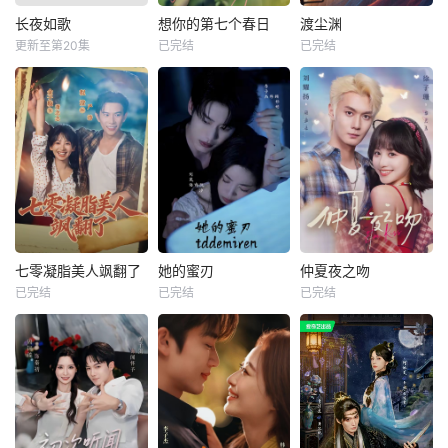
长夜如歌
想你的第七个春日
渡尘渊
更新至第20集
已完结
已完结
七零凝脂美人飒翻了
她的蜜刃
仲夏夜之吻
已完结
已完结
已完结