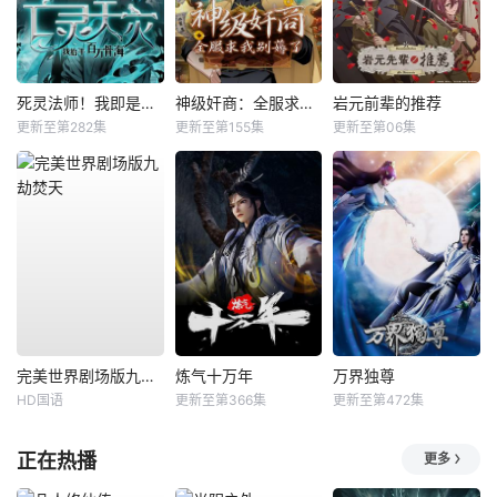
死灵法师！我即是天灾动态漫
神级奸商：全服求我别薅了动态漫
岩元前辈的推荐
更新至第282集
更新至第155集
更新至第06集
完美世界剧场版九劫焚天
炼气十万年
万界独尊
HD国语
更新至第366集
更新至第472集
正在热播
更多