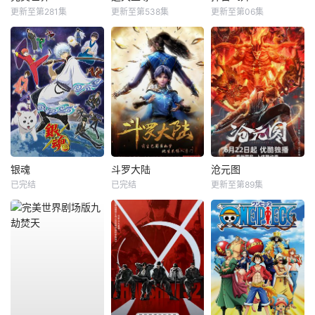
更新至第281集
更新至第538集
更新至第06集
银魂
斗罗大陆
沧元图
已完结
已完结
更新至第89集