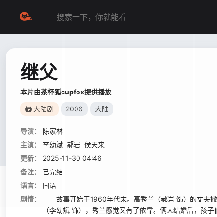
继父
本片由茶杯狐cupfox提供播放
大陆剧
2006
大陆
导演：
陈家林
主演：
李幼斌
郝岩
侯天来
更新：
2025-11-30 04:46
备注：
已完结
语言：
国语
剧情：
故事开始于1960年代末。高秀兰（郝岩 饰）的丈夫
（李幼斌 饰），秀兰感觉又有了依靠。俩人结婚后，孩子们