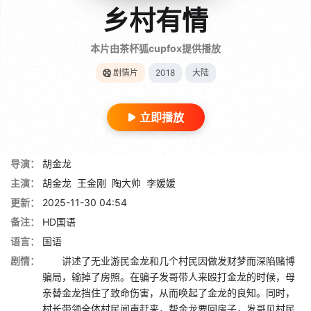
乡村有情
本片由茶杯狐cupfox提供播放
剧情片
2018
大陆
立即播放
导演：
胡金龙
主演：
胡金龙
王金刚
陶大帅
李媛媛
更新：
2025-11-30 04:54
备注：
HD国语
语言：
国语
剧情：
讲述了无业游民金龙和几个村民因做发财梦而深陷赌博
骗局，输掉了房照。在骗子发哥带人来殴打金龙的时候，母
亲替金龙挡住了致命伤害，从而唤起了金龙的良知。同时，
村长带领全体村民闻声赶来，帮金龙要回房子，发哥见村民