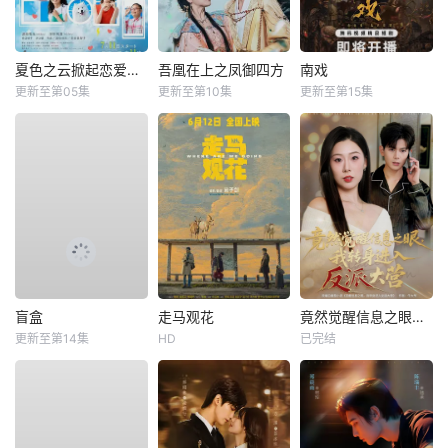
夏色之云掀起恋爱与风暴
吾凰在上之凤御四方
南戏
更新至第05集
更新至第10集
更新至第15集
盲盒
走马观花
竟然觉醒信息之眼，我转身进入反派大营
更新至第14集
HD
已完结