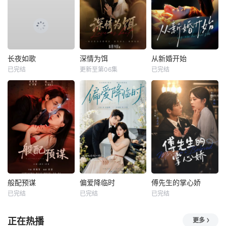
长夜如歌
深情为饵
从新婚开始
已完结
更新至第06集
已完结
般配预谋
偏爱降临时
傅先生的掌心娇
已完结
已完结
已完结
正在热播
更多