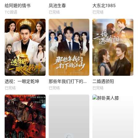
给阿嬷的情书
凤池生春
大东北1985
TC国语
已完结
已完结
透视：一眼定乾坤
那些年我们打下的江山
二婚遇骄阳
已完结
已完结
已完结