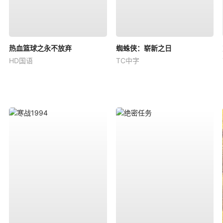
热血篮球之永不放弃
蜘蛛侠：崭新之日
HD国语
TC中字