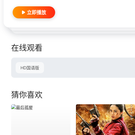
立即播放
在线观看
HD国语版
猜你喜欢