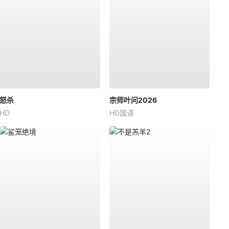
怒杀
宗师叶问2026
HD
HD国语