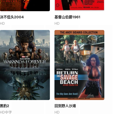
决不低头2004
基督山伯爵1961
HD
HD
黑豹2
回到野人沙滩
HD中字
HD