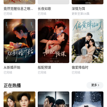
竟然觉醒信息之眼，我转身进入反派大营
长夜如歌
深情为饵
已完结
已完结
更新至第06集
从新婚开始
般配预谋
偏爱降临时
已完结
已完结
已完结
正在热播
更多