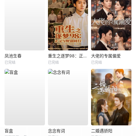
凤池生春
重生之逐梦98：正义与财富同行
大佬的专属偏爱
已完结
已完结
已完结
盲盒
念念有词
二婚遇骄阳