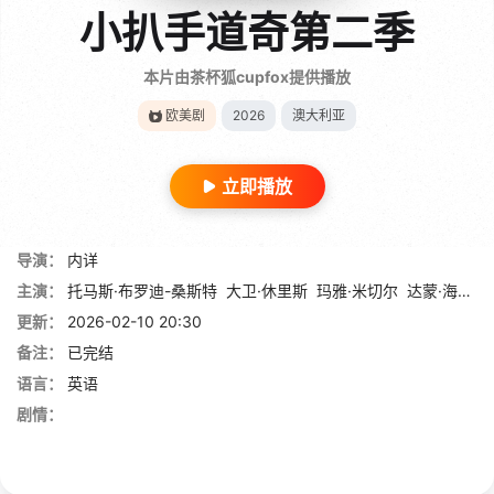
小扒手道奇第二季
本片由茶杯狐cupfox提供播放
欧美剧
2026
澳大利亚
立即播放
导演：
内详
主演：
托马斯·布罗迪-桑斯特
大卫·休里斯
玛雅·米切尔
达蒙·海瑞曼
更新：
2026-02-10 20:30
备注：
已完结
语言：
英语
剧情：