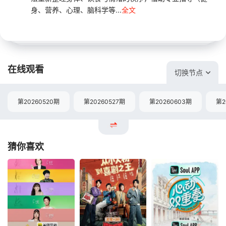
身、营养、心理、脑科学等...
全文
在线观看
切换节点
第20260520期
第20260527期
第20260603期
第2
猜你喜欢