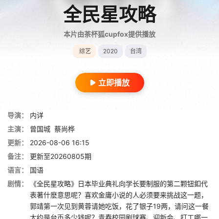
全民星攻略
本片由茶杯狐cupfox提供播放
综艺
2020
台湾
立即播放
导演：
内详
主演：
曾国城
蔡尚桦
更新：
2026-08-06 16:15
备注：
更新至20260805期
语言：
国语
剧情：
《全民星攻略》日本毕业典礼向学长要制服的第二颗钮釦代
表著什麽意思呢？喜欢金庸小说的人必须要来挑战这一题，
郭靖第一次见到黄蓉请她吃饭，花了银子19两，请问这一餐
大约是台币多少钱呢？青春校园剧球赛、迎新会、打工哪一