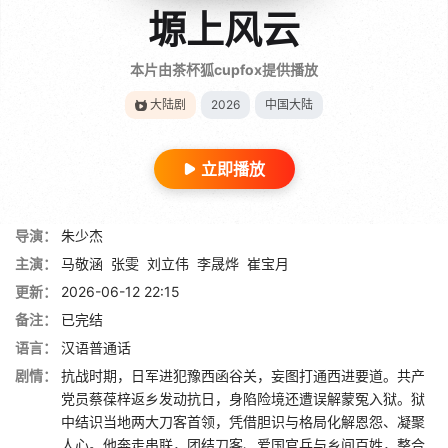
塬上风云
本片由茶杯狐cupfox提供播放
大陆剧
2026
中国大陆
立即播放
导演：
朱少杰
主演：
马敬涵
张雯
刘立伟
李晟烨
崔宝月
更新：
2026-06-12 22:15
备注：
已完结
语言：
汉语普通话
剧情：
抗战时期，日军进犯豫西函谷关，妄图打通西进要道。共产
党员蔡葆梓返乡发动抗日，身陷险境还遭误解蒙冤入狱。狱
中结识当地两大刀客首领，凭借胆识与格局化解恩怨、凝聚
人心。他奔走串联，团结刀客、爱国官兵与乡间百姓，整合