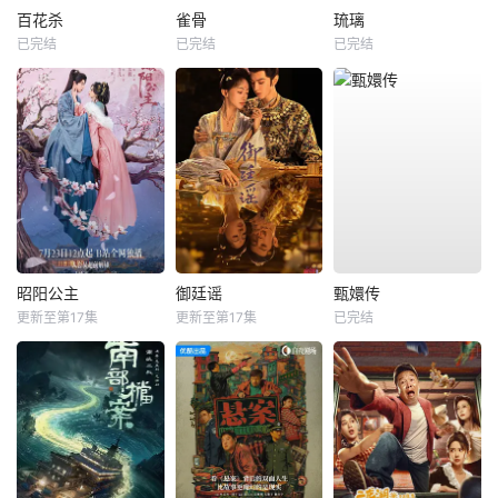
百花杀
雀骨
琉璃
已完结
已完结
已完结
昭阳公主
御廷谣
甄嬛传
更新至第17集
更新至第17集
已完结