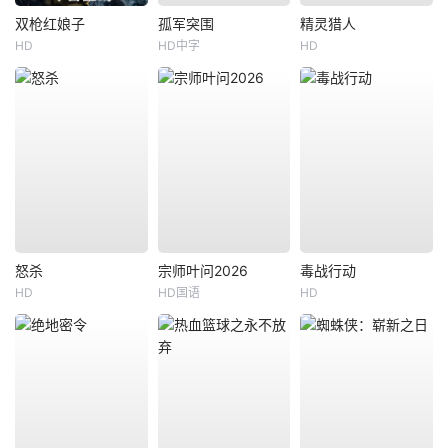
双枪红娘子
孤军突围
精灵猎人
HD
HD中字
HD
怒杀
宗师叶问2026
毒战行动
HD
HD国语
HD