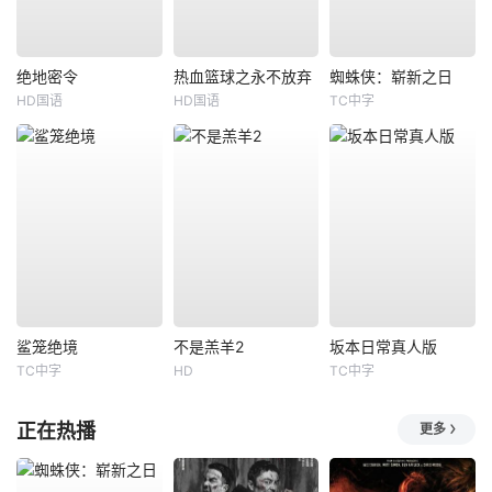
绝地密令
热血篮球之永不放弃
蜘蛛侠：崭新之日
HD国语
HD国语
TC中字
鲨笼绝境
不是羔羊2
坂本日常真人版
TC中字
HD
TC中字
正在热播
更多