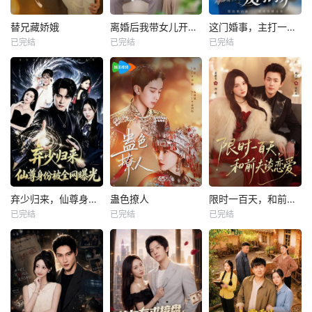
替兄藏娇娥
离婚后我带女儿开启新人生
这门婚事，主打一个反向饲养
已完结
已完结
已完结
弃少归来，仙尊身份被全网曝光
蛊色撩人
限时一百天，和前夫谈恋爱
已完结
已完结
已完结