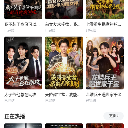
我不装了身份可以偷走那我的病例呢
前女友求接盘，我反手闪婚女神
七零重生携家耕耘奔小康
已完结
已完结
已完结
太子爷他总在助攻
天降聚宝盆，我能无限复制
龙鳞兵王遇世家千金
已完结
已完结
已完结
正在热播
更多