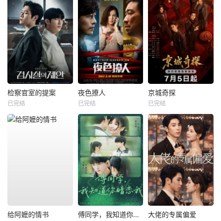
检察官室的提案
夜色撩人
京城奇探
已完结
已完结
已完结
给阿嬷的情书
傅同学，我知道你暗恋我
大佬的专属偏爱