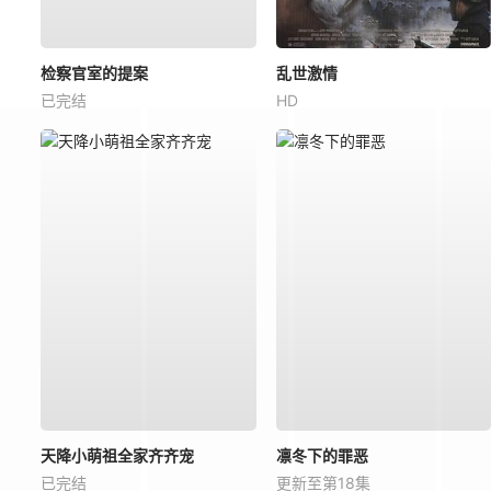
检察官室的提案
乱世激情
已完结
HD
天降小萌祖全家齐齐宠
凛冬下的罪恶
已完结
更新至第18集