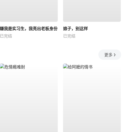
嫌我是实习生，我亮出老板身份
娘子，别这样
已完结
已完结
更多