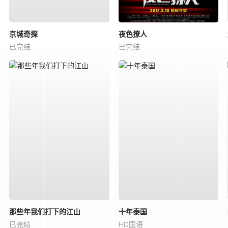
京城奇探
夜色撩人
已完结
已完结
那些年我们打下的江山
十年泰国
已完结
HD国语