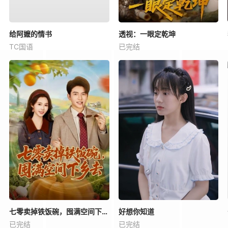
给阿嬷的情书
透视：一眼定乾坤
TC国语
已完结
七零卖掉铁饭碗，囤满空间下乡去
好想你知道
已完结
已完结