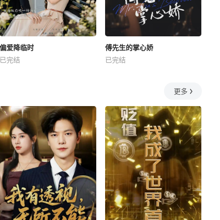
偏爱降临时
傅先生的掌心娇
已完结
已完结
更多