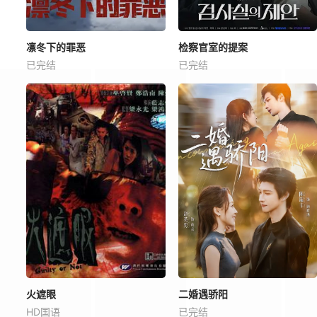
凛冬下的罪恶
检察官室的提案
已完结
已完结
火遮眼
二婚遇骄阳
HD国语
已完结