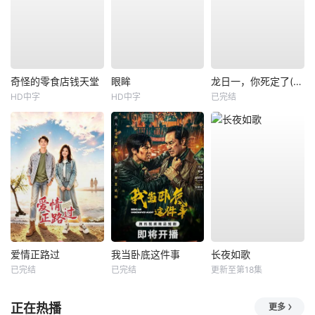
奇怪的零食店钱天堂
眼眸
龙日一，你死定了(短剧)
HD中字
HD中字
已完结
爱情正路过
我当卧底这件事
长夜如歌
已完结
已完结
更新至第18集
正在热播
更多