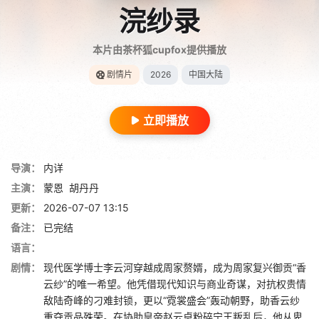
浣纱录
本片由茶杯狐cupfox提供播放
剧情片
2026
中国大陆
立即播放
导演：
内详
主演：
蒙恩
胡丹丹
更新：
2026-07-07 13:15
备注：
已完结
语言：
剧情：
现代医学博士李云河穿越成周家赘婿，成为周家复兴御贡“香
云纱”的唯一希望。他凭借现代知识与商业奇谋，对抗权贵情
敌陆奇峰的刁难封锁，更以“霓裳盛会”轰动朝野，助香云纱
重夺贡品殊荣。在协助皇帝赵云卓粉碎宁王叛乱后，他从卑