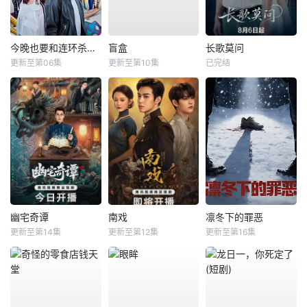
今晚也要和连环杀手约会
盲盒
长歌莫问
更新至第06集
更新至第10集
已完结
幽宅奇谭
南戏
凛冬下的罪恶
更新至第14集
更新至第12集
更新至第16集