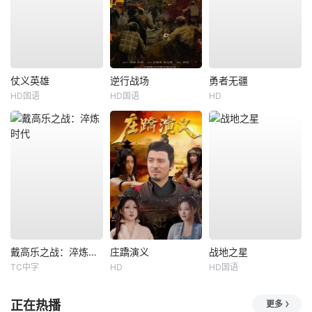
仗义英雄
逆行战场
勇者无疆
HD国语
HD国语
HD
戴高乐之战：淬炼时代
庄蹻演义
战地之星
TC中字
HD
HD国语
正在热播
更多