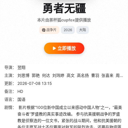
勇者无疆
本片由茶杯狐cupfox提供播放
战争片
2026
大陆
立即播放
导演：
翌翔
主演：
刘思博
郭艳
何达
刘玮婷
高文
高名扬
曹羽
张喜来
周奥杰
更新：
2026-07-08 13:15
备注：
HD
语言：
国语
剧情：
影片根据“100位新中国成立以来感动中国人物”之一，“最美
奋斗者”罗盛教的真实事迹改编。 参与抗美援朝战争的罗盛
教是侦察连的一位文书，紧张的战斗期间，他和抗美援朝的
各位志愿军战士不仅要面对敌军的猛烈攻击，还要在物资匮