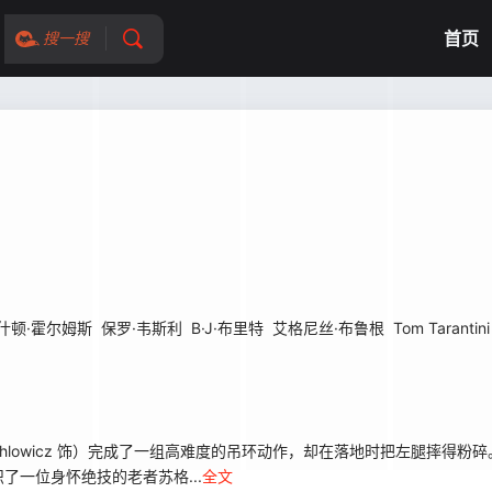
首页
搜一搜
什顿·霍尔姆斯
保罗·韦斯利
B·J·布里特
艾格尼丝·布鲁根
Tom Tarantini
echlowicz 饰）完成了一组高难度的吊环动作，却在落地时把左腿摔得
一位身怀绝技的老者苏格...
全文