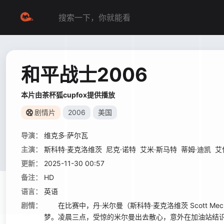
和平战士2006
本片由茶杯狐cupfox提供播放
剧情片
2006
美国
导演：
维克多·萨尔瓦
主演：
斯科特·麦克洛维茨
尼克·诺特
艾米·斯马特
蒂姆·迪凯
艾
更新：
2025-11-30 00:57
备注：
HD
语言：
英语
剧情：
在比赛中，丹·米尔曼（斯科特·麦克洛维茨 Scott M
梦。凌晨三点，受惊的米尔曼出去散心，意外在加油站结识了