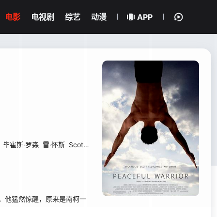
电影
电视剧
综艺
动漫
APP
毕崔斯·罗森
雷·怀斯
Scott Caudill
Matthew Prater
Bart Conner
Ji
粉碎。他猛然惊醒，原来是南柯一