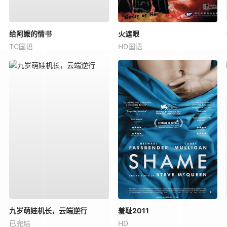
给阿嬷的情书
火遮眼
TC国语
HD国语
九岁萌娃机长，云端逆行
羞耻2011
已完结
HD