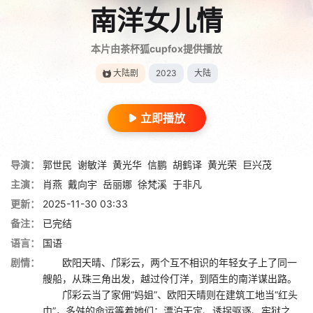
南洋女儿情
本片由茶杯狐cupfox提供播放
大陆剧
2023
大陆
立即播放
导演：
郭世民
谢敏洋
黄光华
信鹏
胡鹤译
黄光荣
巨兴茂
主演：
肖燕
戴向宇
岳丽娜
徐梵溪
于非凡
更新：
2025-11-30 03:33
备注：
已完结
语言：
国语
剧情：
欧阳天晴、邝彩云，两个互不相识的年轻女子上了同一
艘船，从珠三角出发，越过伶仃洋，到陌生的南洋谋出路。
邝彩云当了家佣“妈姐”、欧阳天晴则在建筑工地当“红头
巾”，多舛的命运等着她们：漂泊无定、诱拐驱逐、牢狱之