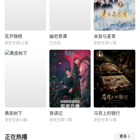
花开锦绣
幽宅奇谭
米良与麦青
更新至第03集
已完结
更新至第17集
黄皮树下
夜语记
马背上的银行
更新至第19集
更新至第17集
更新至第10集
正在热播
更多