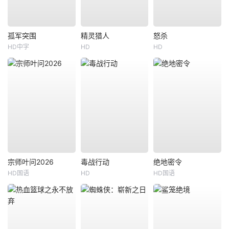
孤军突围
精灵猎人
怒杀
HD中字
HD
HD
宗师叶问2026
毒战行动
绝地密令
HD国语
HD
HD国语