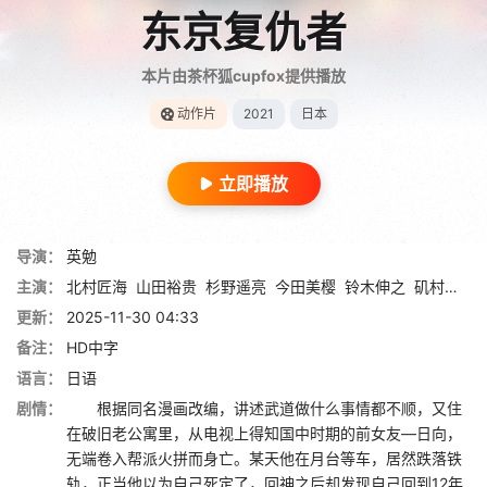
东京复仇者
本片由茶杯狐cupfox提供播放
动作片
2021
日本
立即播放
导演：
英勉
主演：
北村匠海
山田裕贵
杉野遥亮
今田美樱
铃木伸之
矶村勇斗
更新：
2025-11-30 04:33
备注：
HD中字
语言：
日语
剧情：
根据同名漫画改编，讲述武道做什么事情都不顺，又住
在破旧老公寓里，从电视上得知国中时期的前女友—日向，
无端卷入帮派火拼而身亡。某天他在月台等车，居然跌落铁
轨，正当他以为自己死定了，回神之后却发现自己回到12年