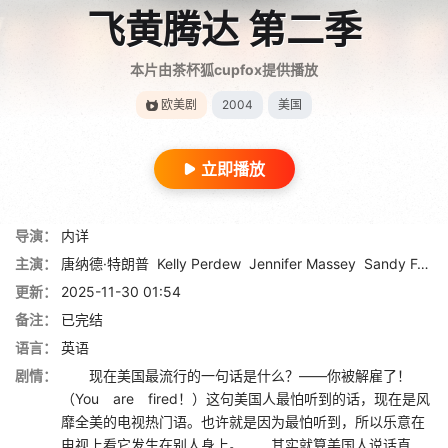
飞黄腾达 第二季
本片由茶杯狐cupfox提供播放
欧美剧
2004
美国
立即播放
导演：
内详
主演：
唐纳德·特朗普
Kelly Perdew
Jennifer Massey
Sandy Ferreira
更新：
2025-11-30 01:54
备注：
已完结
语言：
英语
剧情：
现在美国最流行的一句话是什么？——你被解雇了！
（You are fired！）这句美国人最怕听到的话，现在是风
靡全美的电视热门语。也许就是因为最怕听到，所以乐意在
电视上看它发生在别人身上。 其实就算美国人说话直