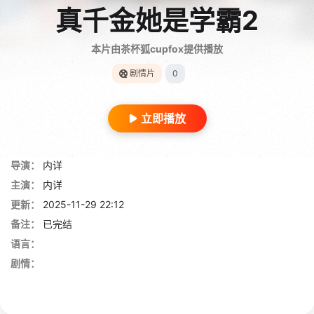
真千金她是学霸2
本片由茶杯狐cupfox提供播放
剧情片
0
立即播放
导演：
内详
主演：
内详
更新：
2025-11-29 22:12
备注：
已完结
语言：
剧情：