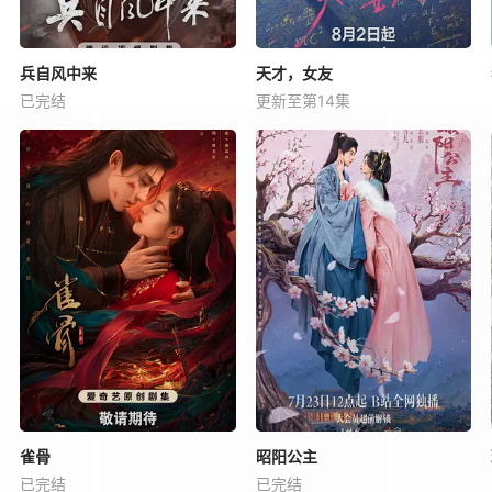
兵自风中来
天才，女友
已完结
更新至第14集
雀骨
昭阳公主
已完结
已完结