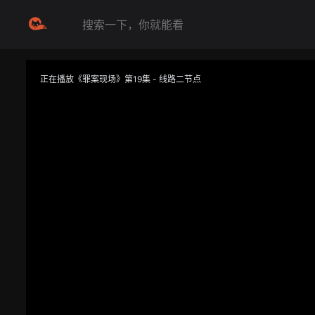
正在播放《罪案现场》第19集 - 线路二节点
提醒
不要轻易相信视频中的任何广告，谨防上当受骗
技巧
如遇视频无法播放或加载速度慢，可尝试切换播放线路