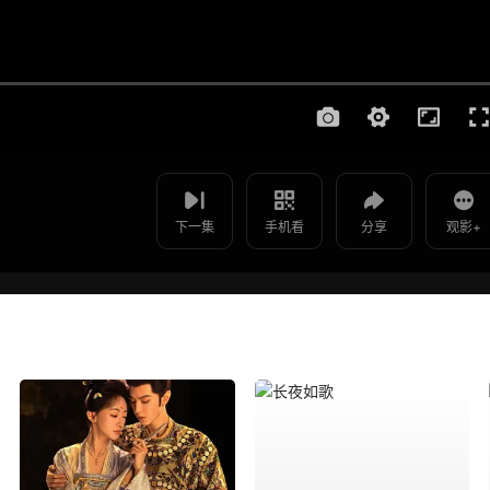
使用 手机浏览器 扫码观看
影片报错
罪案现场 - 第19集
如遇无法播放请提交给我们
下一集
手机看
分享
观影+