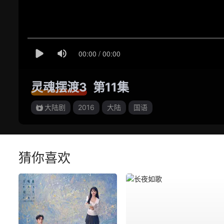
灵魂摆渡3
第11集
大陆剧
2016
大陆
国语
猜你喜欢