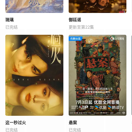
琉璃
御廷谣
已完结
更新至第22集
这一秒过火
悬案
已完结
已完结