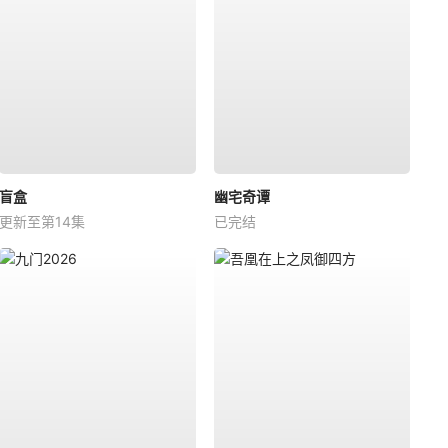
盲盒
幽宅奇谭
更新至第14集
已完结