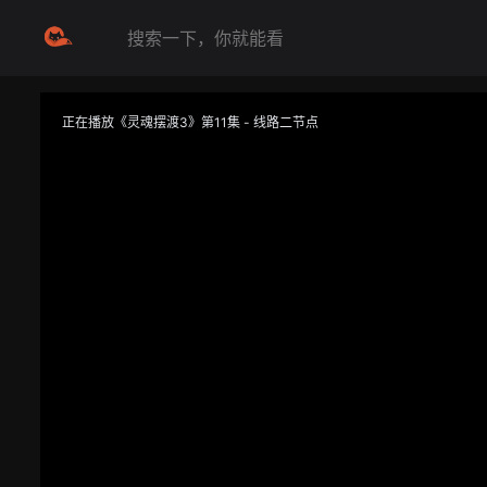
正在播放《灵魂摆渡3》第11集 - 线路二节点
提醒
不要轻易相信视频中的任何广告，谨防上当受骗
技巧
如遇视频无法播放或加载速度慢，可尝试切换播放线路