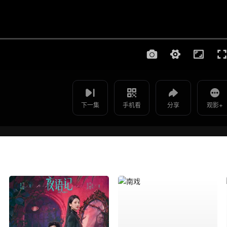
使用 手机浏览器 扫码观看
影片报错
灵魂摆渡3 - 第11集
如遇无法播放请提交给我们
下一集
手机看
分享
观影+