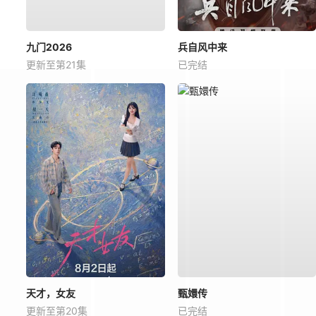
九门2026
兵自风中来
更新至第21集
已完结
天才，女友
甄嬛传
更新至第20集
已完结