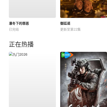
凛冬下的罪恶
御廷谣
已完结
更新至第22集
正在热播