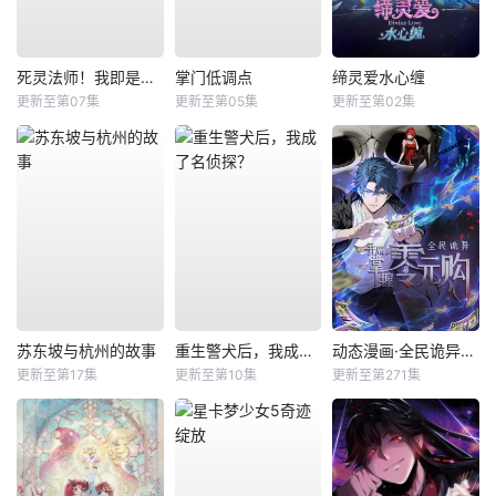
死灵法师！我即是天灾
掌门低调点
缔灵爱水心缠
更新至第07集
更新至第05集
更新至第02集
苏东坡与杭州的故事
重生警犬后，我成了名侦探？
动态漫画·全民诡异：开局掌握零元购
更新至第17集
更新至第10集
更新至第271集