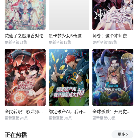
花仙子之魔法香对论
星卡梦少女5奇迹绽放
师尊：这个冲师逆徒才不是圣子动态漫
更新至第21集
更新至第12集
更新至第189集
全民转职：驭龙师是最弱职业？动态漫
绑定破产AI，我开局氪成大神动态漫
全球杀戮：开局觉醒SSS级天赋动态漫
更新至第94集
更新至第39集
更新至第60集
正在热播
更多