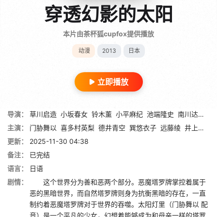
穿透幻影的太阳
本片由茶杯狐cupfox提供播放
动漫
2013
日本
立即播放
导演：
草川启造
小坂春女
铃木薰
小平麻纪
池端隆史
南川达马
小
主演：
门胁舞以
喜多村英梨
德井青空
巽悠衣子
远藤绫
井上喜久子
更新：
2025-11-30 04:38
备注：
已完结
语言：
日语
剧情：
这个世界分为善和恶两个部分。恶魔塔罗牌掌控着属于
恶的黑暗世界，而自然塔罗牌则身为抗衡黑暗的存在，一直
制约着恶魔塔罗牌对于世界的吞噬。太阳灯里（门胁舞以 配
音）是一个平凡的少女，幻想着能够成为和母亲一样的塔罗