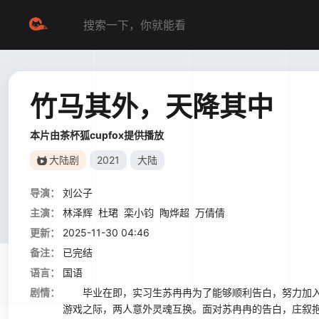
竹马其外，天降其中
本片由茶杯狐cupfox提供播放
大陆剧
2021
大陆
导演：
刘公子
主演：
林泽辉
杜珺
栾小钧
陶烨超
万倩倩
更新：
2025-11-30 04:46
备注：
已完结
语言：
国语
剧情：
毕业在即，实习生苏冉冉为了能够顺利告白，努力加入
游戏之际，两人意外灵魂互换。面对苏冉冉的告白，庄叙抱