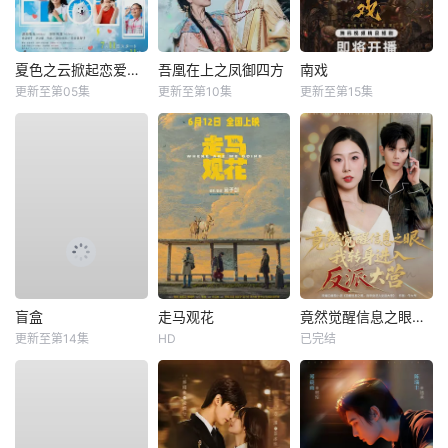
夏色之云掀起恋爱与风暴
吾凰在上之凤御四方
南戏
更新至第05集
更新至第10集
更新至第15集
盲盒
走马观花
竟然觉醒信息之眼，我转身进入反派大营
更新至第14集
HD
已完结