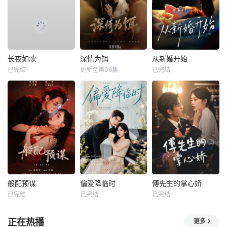
长夜如歌
深情为饵
从新婚开始
已完结
更新至第06集
已完结
般配预谋
偏爱降临时
傅先生的掌心娇
已完结
已完结
已完结
正在热播
更多