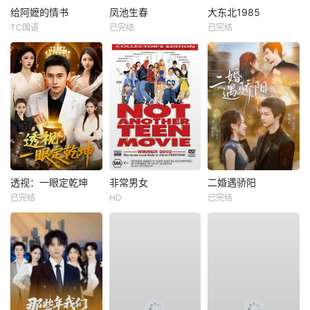
给阿嬷的情书
凤池生春
大东北1985
TC国语
已完结
已完结
透视：一眼定乾坤
非常男女
二婚遇骄阳
已完结
HD
已完结