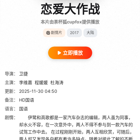
恋爱大作战
本片由茶杯狐cupfox提供播放
剧情片
2017
大陆
立即播放
导演：
卫捷
主演：
李维嘉
程媛媛
杜海涛
更新：
2025-11-30 04:50
备注：
HD国语
语言：
国语
剧情：
伊鹭和高歌都是一家汽车杂志的编辑，两人虽为同事，
却水火不容，在一次意外中，两人不得不参与到一款汽车的
试驾工作中去。 在过程刚刚开始，两人互相欣赏，可随后，
两人却又发现各自都有着许多缺点。随着对彼此了解的不断