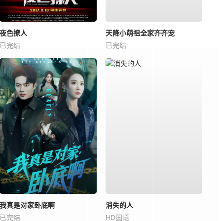
夜色撩人
天降小萌祖全家齐齐宠
已完结
已完结
我真是对家卧底啊
消失的人
已完结
HD国语