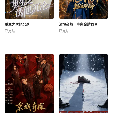
重生之诱他沉沦
流氓帝师，皇家金牌县令
已完结
已完结