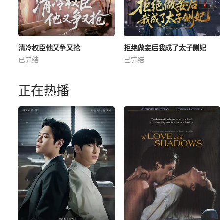
清冷权臣他又争又抢
拒绝做妾后我成了太子侧妃
已完结
已完结
正在热播