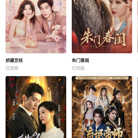
娇藏京枝
朱门春闺
已完结
已完结