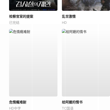
检察官室的提案
乱世激情
已完结
HD
危情瘾难耐
给阿嬷的情书
HD中字
TC国语