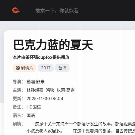
巴克力蓝的夏天
本片由茶杯狐cupfox提供播放
剧情片
2017
台湾
导演：
勒嘎·舒米
主演：
林孙煜豪
鸿狄
以莉·高露
更新：
2025-11-30 05:04
备注：
HD国语
语言：
国语
剧情：
这是个关于东海岸一个部落所发生的故事。部落距离最近
小孩及老人家居多。 在这个靠着海的部落，自古传统及生