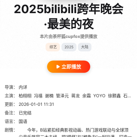
2025bilibili跨年晚会
·最美的夜
本片由茶杯狐cupfox提供播放
综艺
2025
大陆
立即播放
导演：
内详
主演：
柏栩栩
冯禧
谢楠
管泽元
蒋龙
余霜
YOYO
徐颢鑫
石玺彤
更新：
2026-01-01 11:31
备注：
已完结
语言：
国语
剧情：
今年，B站紧扣经典影视动画、热门游戏联动与全球顶
尖音乐阵容三大主线，把“情怀”与“想象力”一起拉满，打造一