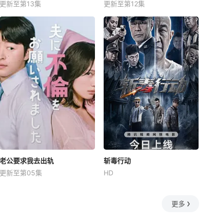
更新至第13集
更新至第12集
老公要求我去出轨
斩毒行动
更新至第05集
HD
更多