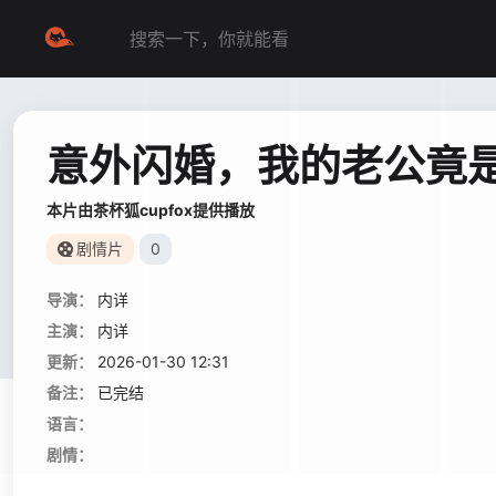
意外闪婚，我的老公竟
本片由茶杯狐cupfox提供播放
剧情片
0
导演：
内详
主演：
内详
更新：
2026-01-30 12:31
备注：
已完结
语言：
剧情：