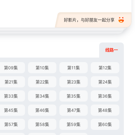
好影片，与好朋友一起分享
线路一
第09集
第10集
第11集
第12集
第21集
第22集
第23集
第24集
第33集
第34集
第35集
第36集
第45集
第46集
第47集
第48集
第57集
第58集
第59集
第60集