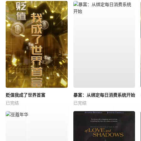
贬值我成了世界首富
暴富：从绑定每日消费系统开始
已完结
已完结