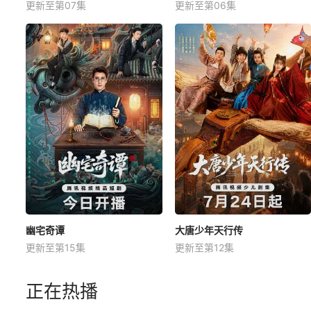
更新至第07集
更新至第06集
幽宅奇谭
大唐少年天行传
更新至第15集
更新至第12集
正在热播