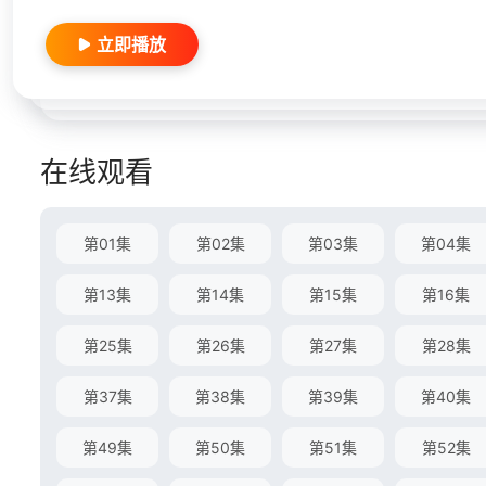
立即播放
在线观看
第01集
第02集
第03集
第04集
第13集
第14集
第15集
第16集
第25集
第26集
第27集
第28集
第37集
第38集
第39集
第40集
第49集
第50集
第51集
第52集