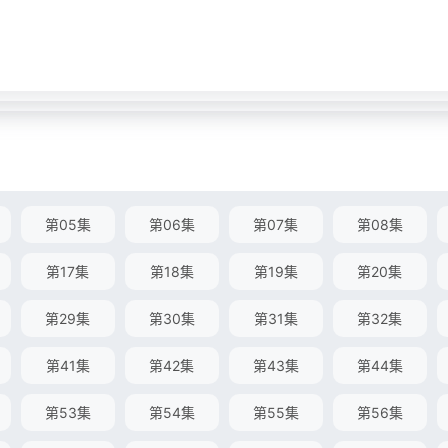
第05集
第06集
第07集
第08集
第17集
第18集
第19集
第20集
第29集
第30集
第31集
第32集
第41集
第42集
第43集
第44集
第53集
第54集
第55集
第56集