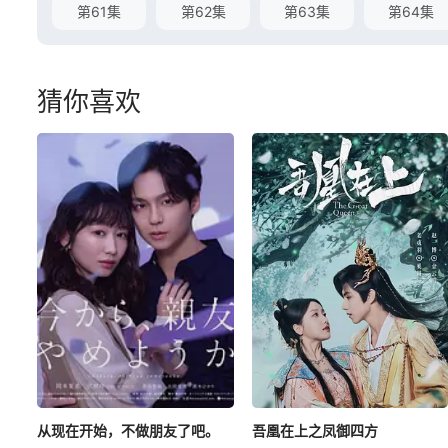
第61集
第62集
第63集
第64集
猜你喜欢
从现在开始，不做朋友了吧。
吾凰在上之凤御四方