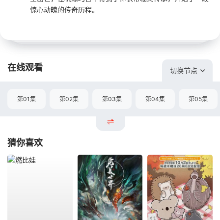
惊心动魄的传奇历程。
在线观看
切换节点
第01集
第02集
第03集
第04集
第05集
猜你喜欢