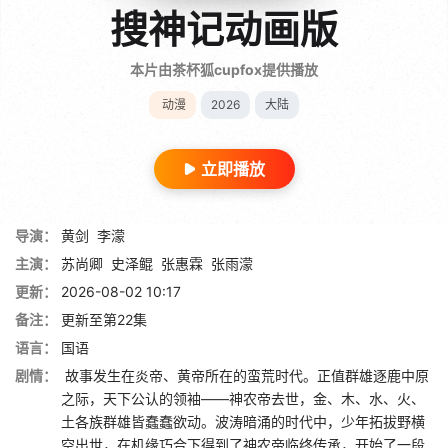
搜神记动画版
本片由茶杯狐cupfox提供播放
动漫
2026
大陆
立即播放
导演：
黄剑
李濛
主演：
苏尚卿
史泽鲲
张惠霖
张雨濛
更新：
2026-08-02 10:17
备注：
更新至第22集
语言：
国语
剧情：
故事发生在炎帝、黄帝所在的蛮荒时代。正值群雄逐鹿中原
之际，天下公认的领袖——神农帝去世，金、木、水、火、
土各族群雄皆蠢蠢欲动。波涛暗涌的时代中，少年拓拔野横
空出世，在机缘巧合下得到了神农帝临终传承，开始了一段