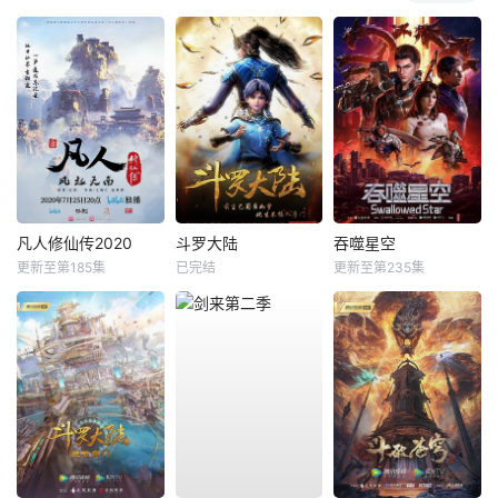
凡人修仙传2020
斗罗大陆
吞噬星空
更新至第185集
已完结
更新至第235集