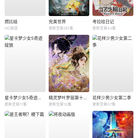
燃比娃
完美世界
考拉绘日记
HD国语
更新至第281集
更新至第43集
星卡梦少女5奇迹绽放
精灵梦叶罗丽第十一季（下）
花样少男少女第二季
更新至第11集
更新至第10集
更新至第07集