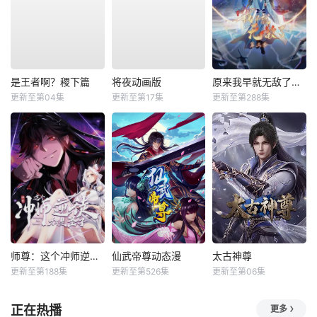
是王者啊？稷下篇
将夜动画版
原来我早就无敌了动态漫
更新至第04集
更新至第17集
更新至第288集
师尊：这个冲师逆徒才不是圣子动态漫
仙武帝尊动态漫
太古神尊
更新至第188集
更新至第526集
更新至第06集
正在热播
更多