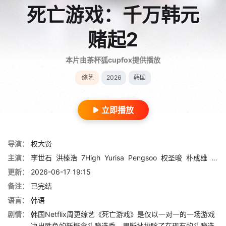
死亡游戏：千万韩元
赌起2
本片由茶杯狐cupfox提供播放
综艺
2026
韩国
立即播放
导演：
权大贤
主演：
李世石
洪榛浩
7High
Yurisa
Pengsoo
权圣晙
朴成雄
张东
更新：
2026-06-17 19:15
备注：
已完结
语言：
韩语
剧情：
韩国Netflix周更综艺《死亡游戏》是仅以一对一的一场游戏
决出胜负的新概念头脑选秀。果断地排除了在现有的头脑选