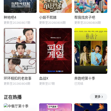
种地吧4
小姐不熙娣
帮我找房子吧
更新至20260807期
更新至20260806期
更新至20260806期
环环相扣的老故事
血战X
奔跑吧第十季
更新至20260806期
更新至07期
已完结
正在热播
更多