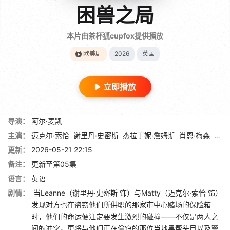
困兽之局
本片由茶杯狐cupfox提供播放
欧美剧
2026
英国
立即播放
导演：
阿尔·麦凯
主演：
迈克尔·索恰
谢里丹·史密斯
杰拉丁妮·詹姆斯
肖恩·梅森
路易
更新：
2026-05-21 22:15
备注：
更新至第05集
语言：
英语
剧情：
当Leanne（谢里丹·史密斯 饰）与Matty（迈克尔·索恰 饰）
发现对方也在盗窃他们所供职的那家市中心赌场的保险箱
时，他们的命运便注定要发生激烈的碰撞——不仅是两人之
间的冲突，更将与他们正在偷窃的那位当地黑帮头目以及警