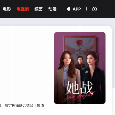
电影
电视剧
综艺
动漫
APP
密，痛定思痛联合情敌手撕渣