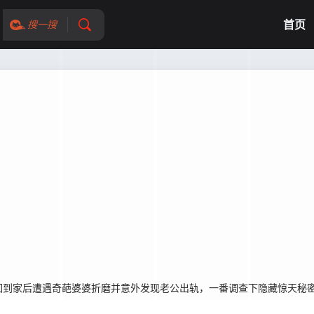
首页
搜一搜
回到家后遭遇奇葩婆婆折磨并意外发现老公出轨，一番调查下隐藏惊天秘