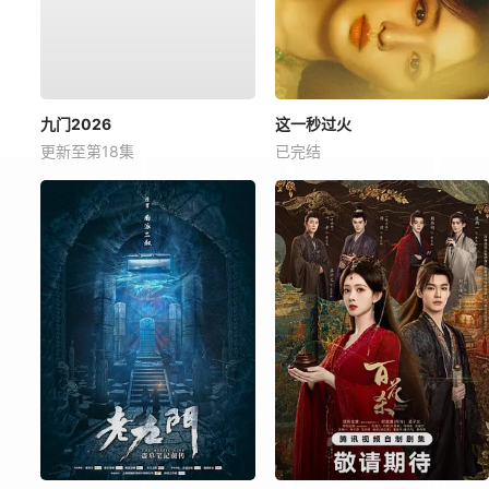
九门2026
这一秒过火
更新至第18集
已完结