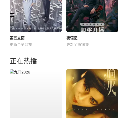
第五立面
夜语记
更新至第27集
更新至第16集
正在热播