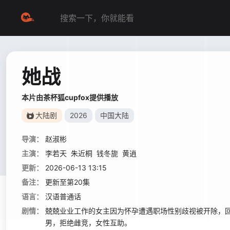
她战
本片由茶杯狐cupfox提供播放
大陆剧
2026
中国大陆
导演：
赵淑彬
主演：
李若天
朱近桐
钱冬旎
黄逍
更新：
2026-06-13 13:15
备注：
更新至第20集
语言：
汉语普通话
剧情：
兢兢业业工作的女主因为怀孕遭遇职场性别歧视被开除，
男，拒绝雌竞，女性互助。