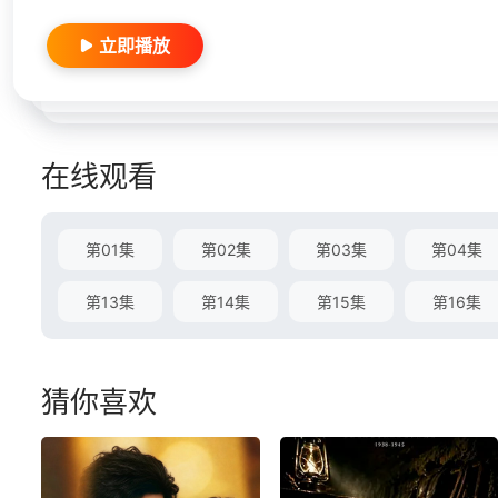
立即播放
在线观看
第01集
第02集
第03集
第04集
第13集
第14集
第15集
第16集
猜你喜欢