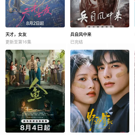
天才，女友
兵自风中来
更新至第16集
已完结