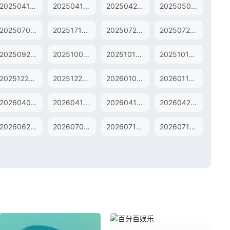
20250412期
20250419期
20250426期
20250503期
20250705期
20251712期
20250720期
20250726期
20250927期
20251004期
20251011期
20251018期
20251220期
20251220期
20260103期
20260110期
20260404期
20260411期
20260418期
20260425期
20260627期
20260704期
20260711期
20260718期