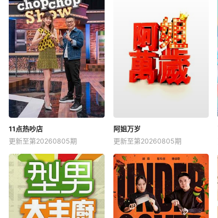
11点热吵店
阿姐万岁
更新至第20260805期
更新至第20260805期