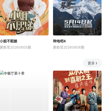
小姐不熙娣
种地吧4
更新至20260805期
更新至20260806期
更多