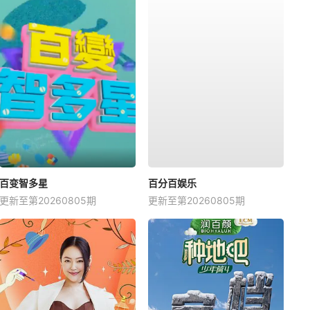
百变智多星
百分百娱乐
更新至第20260805期
更新至第20260805期