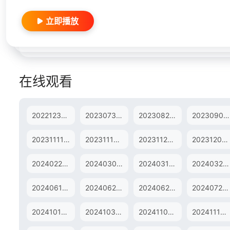
立即播放
在线观看
20221231期
20230730期
20230827期
20230909期
20231111期
20231118期
20231125期
20231202期
20240224期
20240309期
20240316期
20240323期
20240615期
20240622期
20240629期
20240720期
20241019期
20241031期
20241109期
20241116期