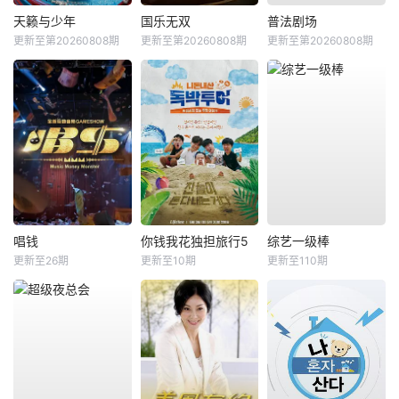
天籁与少年
国乐无双
普法剧场
更新至第20260808期
更新至第20260808期
更新至第20260808期
唱钱
你钱我花独担旅行5
综艺一级棒
更新至26期
更新至10期
更新至110期