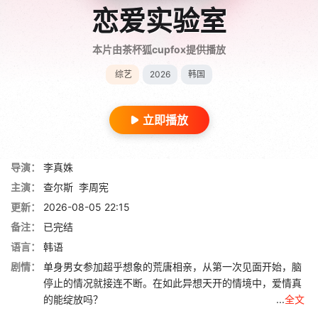
恋爱实验室
本片由茶杯狐cupfox提供播放
综艺
2026
韩国
立即播放
导演：
李真姝
主演：
查尔斯
李周宪
更新：
2026-08-05 22:15
备注：
已完结
语言：
韩语
剧情：
单身男女参加超乎想象的荒唐相亲，从第一次见面开始，脑
停止的情况就接连不断。在如此异想天开的情境中，爱情真
的能绽放吗？ ...
全文