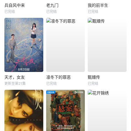
兵自风中来
老九门
我的前半生
已完结
已完结
已完结
天才，女友
凛冬下的罪恶
甄嬛传
更新至第21集
已完结
已完结