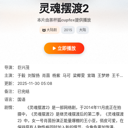
灵魂摆渡2
本片由茶杯狐cupfox提供播放
大陆剧
2015
大陆
立即播放
导演：
巨兴茂
主演：
于毅
刘智扬
肖茵
杨紫
马可
梁椰雯
宣璐
王梦婷
王千赫
更新：
2025-11-30 05:08
备注：
已完结
语言：
国语
剧情：
《灵魂摆渡2》是一部网络剧，于2014年11月底正在拍
摄中，《灵魂摆渡2》是继灵魂摆渡后的第二季，《灵魂摆渡
2》中，女一号肖茵扮演正能量爆棚的王小亚，俏皮可爱，在
保持原有人物性格同时加入新的情节，令角色更加饱满，