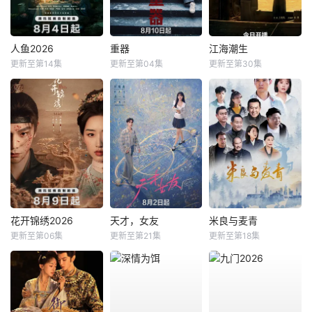
人鱼2026
重器
江海潮生
更新至第14集
更新至第04集
更新至第30集
花开锦绣2026
天才，女友
米良与麦青
更新至第06集
更新至第21集
更新至第18集