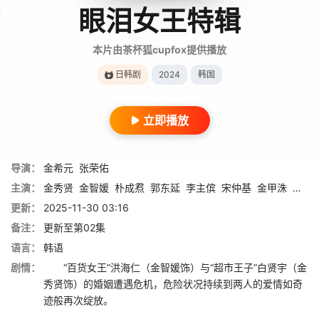
眼泪女王特辑
本片由茶杯狐cupfox提供播放
日韩剧
2024
韩国
立即播放
导演：
金希元
张荣佑
主演：
金秀贤
金智媛
朴成焄
郭东延
李主傧
宋仲基
金甲洙
李美
更新：
2025-11-30 03:16
备注：
更新至第02集
语言：
韩语
剧情：
“百货女王”洪海仁（金智媛饰）与“超市王子”白贤宇（金
秀贤饰）的婚姻遭遇危机，危险状况持续到两人的爱情如奇
迹般再次绽放。