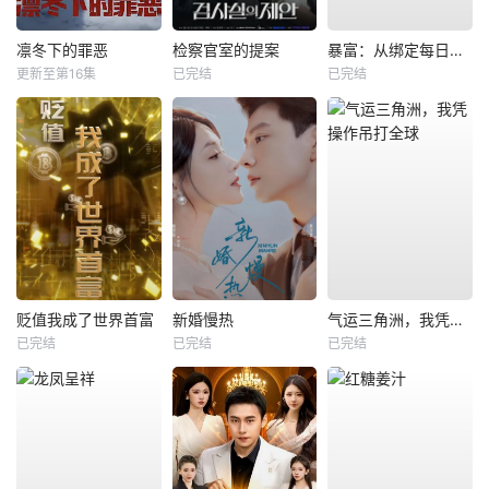
凛冬下的罪恶
检察官室的提案
暴富：从绑定每日消费系统开始
更新至第16集
已完结
已完结
贬值我成了世界首富
新婚慢热
气运三角洲，我凭操作吊打全球
已完结
已完结
已完结