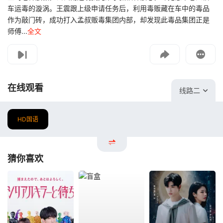
车运毒的漩涡。王震跟上级申请任务后，利用毒贩藏在车中的毒品
作为敲门砖，成功打入孟叔贩毒集团内部，却发现此毒品集团正是
师傅...
全文
影片报错
如遇无法播放请提交给我们
在线观看
线路二
HD国语
猜你喜欢