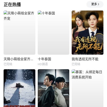
正在热播
更多
天降小萌祖全家齐齐宠
十年泰国
我有透视无所不能
已完结
HD国语
已完结