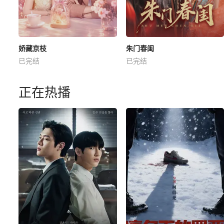
娇藏京枝
朱门春闺
已完结
已完结
正在热播