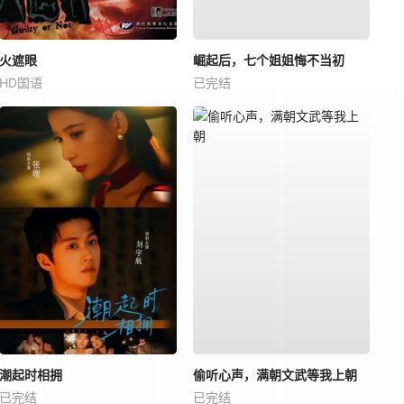
火遮眼
崛起后，七个姐姐悔不当初
HD国语
已完结
潮起时相拥
偷听心声，满朝文武等我上朝
已完结
已完结