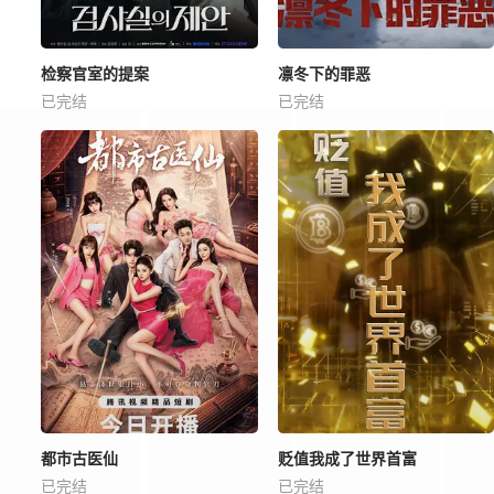
检察官室的提案
凛冬下的罪恶
已完结
已完结
都市古医仙
贬值我成了世界首富
已完结
已完结