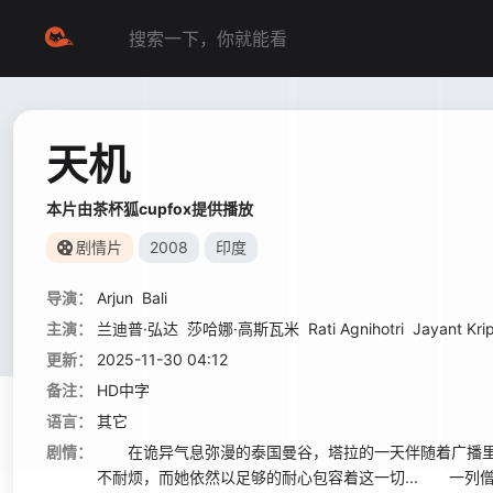
天机
本片由茶杯狐cupfox提供播放
剧情片
2008
印度
导演：
Arjun
Bali
主演：
兰迪普·弘达
莎哈娜·高斯瓦米
Rati Agnihotri
Jayant Krip
更新：
2025-11-30 04:12
备注：
HD中字
语言：
其它
剧情：
在诡异气息弥漫的泰国曼谷，塔拉的一天伴随着广播里
不耐烦，而她依然以足够的耐心包容着这一切... 一列僧