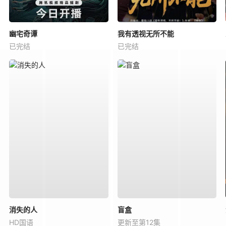
幽宅奇谭
我有透视无所不能
已完结
已完结
消失的人
盲盒
HD国语
更新至第12集