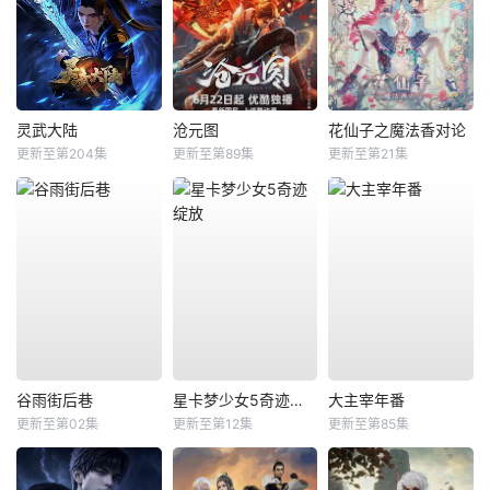
灵武大陆
沧元图
花仙子之魔法香对论
更新至第204集
更新至第89集
更新至第21集
谷雨街后巷
星卡梦少女5奇迹绽放
大主宰年番
更新至第02集
更新至第12集
更新至第85集