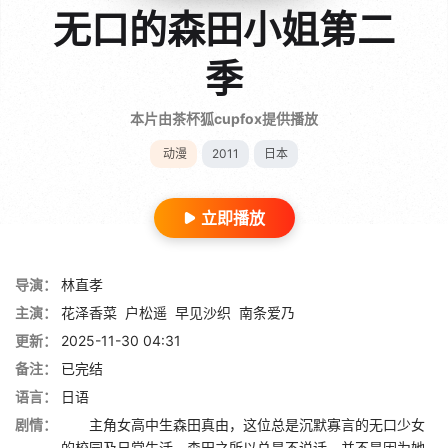
无口的森田小姐第二
季
本片由茶杯狐cupfox提供播放
动漫
2011
日本
立即播放
导演：
林直孝
主演：
花泽香菜
户松遥
早见沙织
南条爱乃
更新：
2025-11-30 04:31
备注：
已完结
语言：
日语
剧情：
主角女高中生森田真由，这位总是沉默寡言的无口少女
的校园及日常生活。森田之所以总是不说话，并不是因为她