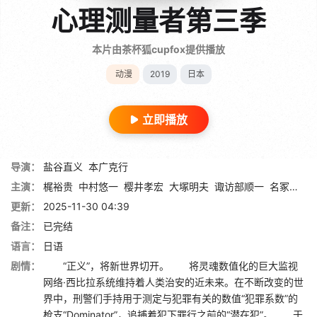
心理测量者第三季
本片由茶杯狐cupfox提供播放
动漫
2019
日本
立即播放
导演：
盐谷直义
本广克行
主演：
梶裕贵
中村悠一
樱井孝宏
大塚明夫
诹访部顺一
名冢佳织
更新：
2025-11-30 04:39
备注：
已完结
语言：
日语
剧情：
“正义”，将新世界切开。 将灵魂数值化的巨大监视
网络·西比拉系统维持着人类治安的近未来。在不断改变的世
界中，刑警们手持用于测定与犯罪有关的数值“犯罪系数”的
枪支“Dominator”，追捕着犯下罪行之前的“潜在犯”。 于