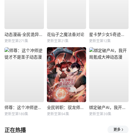
动态漫画·全民诡异：开局掌握零元购
花仙子之魔法香对论
星卡梦少女5奇迹绽放
更新至第271集
更新至第21集
更新至第12集
师尊：这个冲师逆徒才不是圣子动态漫
全民转职：驭龙师是最弱职业？动态漫
绑定破产AI，我开局氪成大神动态漫
更新至第189集
更新至第94集
更新至第39集
正在热播
更多