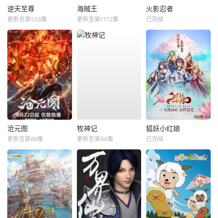
逆天至尊
海贼王
火影忍者
更新至第538集
更新至第1172集
已完结
沧元图
牧神记
狐妖小红娘
更新至第89集
更新至第94集
已完结