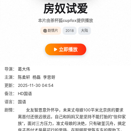
房奴试爱
本片由茶杯狐cupfox提供播放
剧情片
2018
大陆
立即播放
导演：
葛大伟
主演：
陈柔轩
杨磊
李思哿
更新：
2025-11-30 04:54
备注：
HD国语
语言：
国语
剧情：
女友智恩意外怀孕，未来丈母娘100平米北京房的要求
离首付还很远很远，自己和妈妈又是坚持不能打胎的“信仰家
族”，面对三方压力，准丈母娘的决绝，只有破釜沉舟，搞定
房子首付才是最可行的思路。在聪明死党陈东东的帮助下，