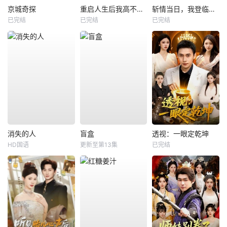
京城奇探
重启人生后我高不可攀
斩情当日，我登临至高
已完结
已完结
已完结
消失的人
盲盒
透视：一眼定乾坤
HD国语
更新至第13集
已完结