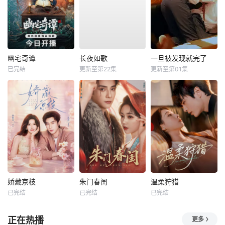
幽宅奇谭
长夜如歌
一旦被发现就完了
已完结
更新至第22集
更新至第01集
娇藏京枝
朱门春闺
温柔狩猎
已完结
已完结
已完结
正在热播
更多