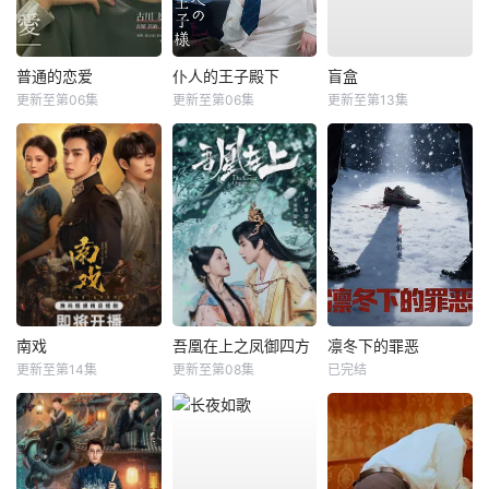
普通的恋爱
仆人的王子殿下
盲盒
更新至第06集
更新至第06集
更新至第13集
南戏
吾凰在上之凤御四方
凛冬下的罪恶
更新至第14集
更新至第08集
已完结