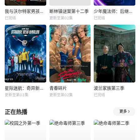
我与沃尔特家男孩的生活第三季
断林镇谜案第十二季
少年魔法师：后继者第三季
已完结
更新至第02集
已完结
星际迷航：奇异新世界第四季
青春碎片
波兰家族第三季
更新至第03集
更新至第02集
已完结
正在热播
更多