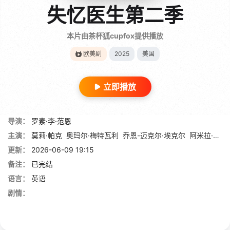
失忆医生第二季
本片由茶杯狐cupfox提供播放
欧美剧
2025
美国
立即播放
导演：
罗素·李·范恩
主演：
莫莉·帕克
奥玛尔·梅特瓦利
乔恩-迈克尔·埃克尔
阿米拉·万恩
更新：
2026-06-09 19:15
备注：
已完结
语言：
英语
剧情：