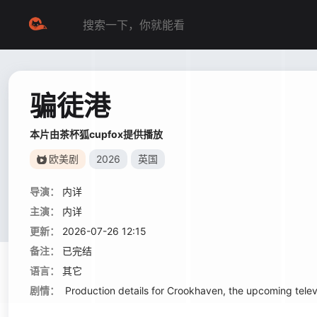
骗徒港
本片由茶杯狐cupfox提供播放
欧美剧
2026
英国
导演：
内详
主演：
内详
更新：
2026-07-26 12:15
备注：
已完结
语言：
其它
剧情：
Production details for Crookhaven, the upcoming televis