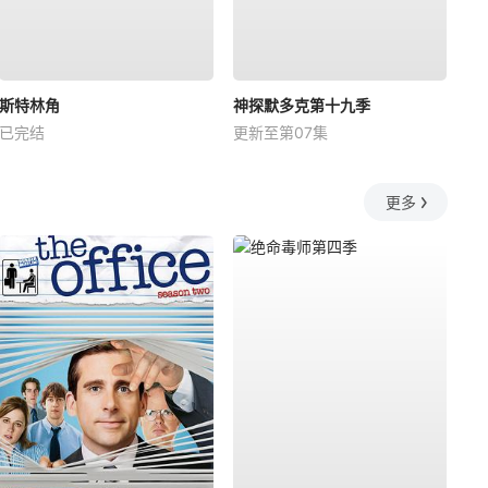
斯特林角
神探默多克第十九季
已完结
更新至第07集
更多