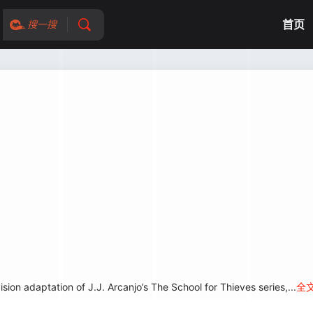
首页
搜一搜
ion adaptation of J.J. Arcanjo’s The School for Thieves series,...
全